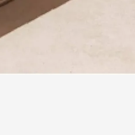
 créés rien que pour vous
chaque meuble que nous concevons est une pièce unique
pensée
intérieur et refléter votre personnalité.