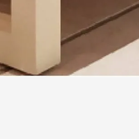
Des meubles d’exception,
Dans notre atelier d’ébénisterie basé en région lyonnaise, 
pour s’intégrer harmonieusement à votre 