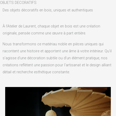
OBJETS DECORATIFS
Aller
au
Des objets décoratifs en bois, uniques et authentiques
contenu
À l’Atelier de Laurent, chaque objet en bois est une création
originale, pensée comme une œuvre à part entière.
Nous transformons ce matériau noble en pièces uniques qui
racontent une histoire et apportent une âme à votre intérieur. Qu’il
s’agisse d’une décoration subtile ou d’un élément pratique, nos
créations reflètent une passion pour l’artisanat et le design alliant
détail et recherche esthétique constante.