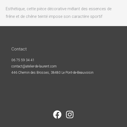
Esthétique, cette pièce décorative mêlant des essences de
frêne et de chêne teinté impose son caractère sportif
Contact
06 75 59 34 41
contact@atelier-de-laurent.com
446 Chemin des Brosses, 38480 Le Pont-de-Beauvoisin